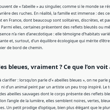
ouvent de « l’abeille » au singulier, comme si le monde se r
uvrière des ruches. En réalité, la famille est immense : des c
t en France, dont beaucoup sont solitaires, discrètes, et pa
 Parmi elles, certaines présentent des reflets bleutés ou mé
sence n’a rien d’anecdotique : elle témoigne d’habitats varié
lante et, surtout, d’un équilibre écologique qui mérite d’ê
ier de bord de chemin.
les bleues, vraiment ? Ce que l’on voit
 clarifier : lorsqu’on parle d’« abeilles bleues », on ne parle
ni d’un animal peint par un artiste un peu trop inspiré. Le
es abeilles sauvages dont le corps présente des reflets bl
lon l’angle de la lumière, elles semblent noires, vertes, bleu
es. Un petit prodige d’optique, bien plus élégant que le pl