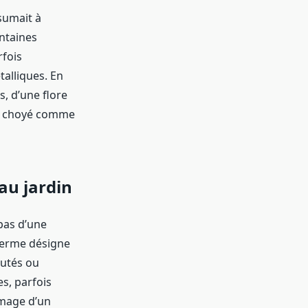
ésumait à
entaines
rfois
talliques. En
s, d’une flore
tre choyé comme
 au jardin
 pas d’une
 terme désigne
eutés ou
es, parfois
umage d’un