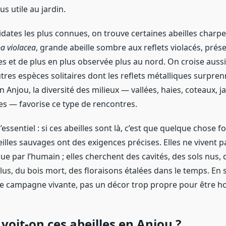
us utile au jardin.
dates les plus connues, on trouve certaines abeilles charpe
a violacea
, grande abeille sombre aux reflets violacés, prés
s et de plus en plus observée plus au nord. On croise aussi
res espèces solitaires dont les reflets métalliques surpren
Anjou, la diversité des milieux — vallées, haies, coteaux, j
ies — favorise ce type de rencontres.
 l’essentiel : si ces abeilles sont là, c’est que quelque chose 
illes sauvages ont des exigences précises. Elles ne vivent 
e par l’humain ; elles cherchent des cavités, des sols nus, 
lus, du bois mort, des floraisons étalées dans le temps. En
 campagne vivante, pas un décor trop propre pour être h
voit-on ces abeilles en Anjou ?