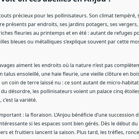
touts précieux pour les pollinisateurs. Son climat tempéré,
e présents par endroits, ses jardins potagers, ses vergers,
friches fleuries au printemps et en été : autant de refuges po
illes bleues ou métalliques s’explique souvent par cette mo
auvages aiment les endroits où la nature n’est pas complète
 talus ensoleillé, une haie fleurie, une vieille clôture en bo
 un coin de terre laissé nu : ce sont autant de micro-habitat
 du désordre, les pollinisateurs voient un palace cinq étoile
 c’est la variété.
mportant : la floraison. L’Anjou bénéficie d’une succession 
intéressante si les espaces sont bien gérés. Dès le début du
ers et fruitiers lancent la saison. Plus tard, les trèfles, ron