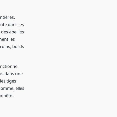
ntières,
ente dans les
 des abeilles
nent les
ardins, bords
fonctionne
pas dans une
des tiges
 somme, elles
onnête.