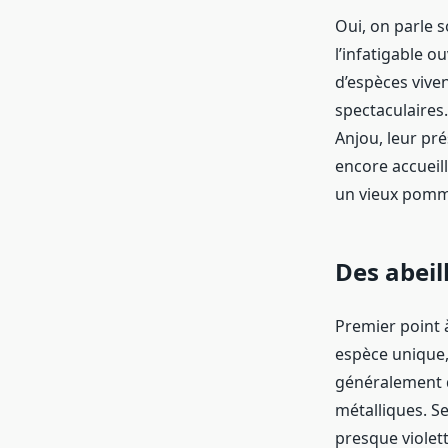
Oui, on parle s
l’infatigable o
d’espèces viven
spectaculaires.
Anjou, leur pré
encore accueil
un vieux pomm
Des abeil
Premier point à
espèce unique, 
généralement d
métalliques. Se
presque violett