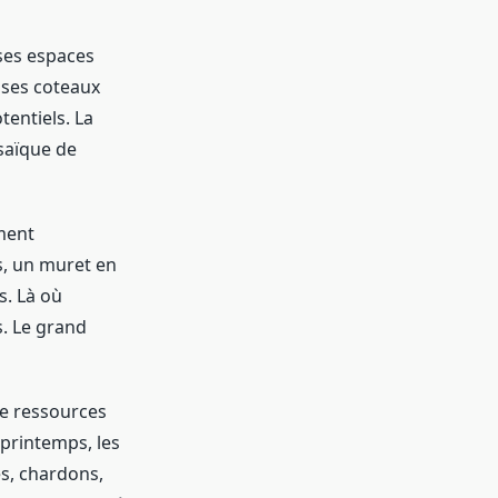
 ses espaces
 ses coteaux
tentiels. La
saïque de
ment
is, un muret en
s. Là où
s. Le grand
de ressources
 printemps, les
ces, chardons,