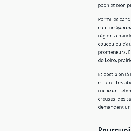
paon et bien pl
Parmi les candi
comme
Xylocop
régions chaude
coucou ou d’aut
promeneurs. En 
de Loire, prair
Et c’est bien là
encore. Les abe
ruche entretenu
creuses, des ta
demandent une
Pourquoi 