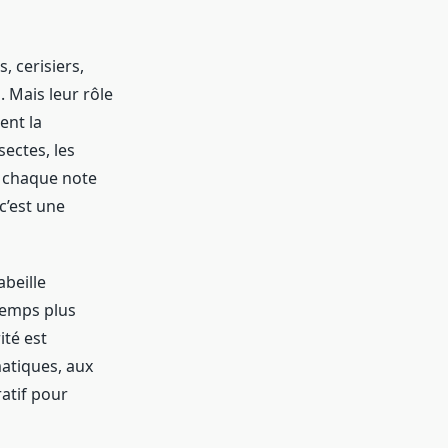
, cerisiers,
. Mais leur rôle
ent la
ectes, les
ù chaque note
c’est une
abeille
 temps plus
ité est
matiques, aux
ratif pour