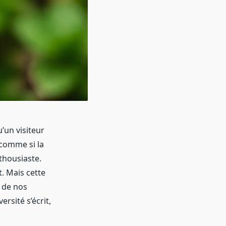
’un visiteur
, comme si la
thousiaste.
t. Mais cette
 de nos
ersité s’écrit,