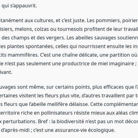
qui s’appauvrit.
nément aux cultures, et c’est juste. Les pommiers, poiriers
isiers, melons, colzas ou tournesols profitent de leur travail
à des champs et des vergers. Les abeilles sauvages soutienn
s plantes spontanées, celles qui nourrissent ensuite les ins
tits mammifères. C’est une chaîne délicate, une partition o
le n’est pas seulement une productrice de miel imaginaire ; 
ivant.
vages sont même, sur certains points, plus efficaces que l’
taines visitent les fleurs plus vite, d’autres travaillent par
es fleurs que l’abeille mellifère délaisse. Cette complémentar
erritoire riche en pollinisateurs résiste mieux aux aléas cli
 perturbations. Bref : la biodiversité n’est pas un mot déco
 d’après-midi ; c’est une assurance-vie écologique.