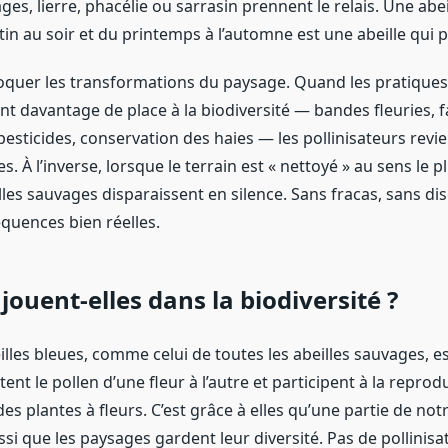
s, lierre, phacélie ou sarrasin prennent le relais. Une abei
n au soir et du printemps à l’automne est une abeille qui 
évoquer les transformations du paysage. Quand les pratiques
nt davantage de place à la biodiversité — bandes fleuries, f
esticides, conservation des haies — les pollinisateurs revi
es. À l’inverse, lorsque le terrain est « nettoyé » au sens le p
lles sauvages disparaissent en silence. Sans fracas, sans di
quences bien réelles.
 jouent-elles dans la biodiversité ?
illes bleues, comme celui de toutes les abeilles sauvages, 
rtent le pollen d’une fleur à l’autre et participent à la repro
es plantes à fleurs. C’est grâce à elles qu’une partie de not
ssi que les paysages gardent leur diversité. Pas de pollinisat