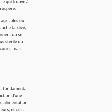
lle qui trouve à
prospère.
 agricoles ou
auche tardive,
ennent ou se
lus stérile du
scours, mais
est fondamental
duction d’une
re alimentation
eurs, et c’est