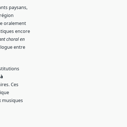
ants paysans,
 région
ise oralement
stiques encore
nt choral en
alogue entre
titutions
 à
res. Ces
tique
ux musiques