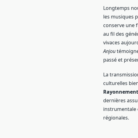
Longtemps nour
les musiques p
conserve une f
au fil des gén
vivaces aujour
Anjou
témoignen
passé et prése
La transmissio
culturelles bie
Rayonnement 
dernières assu
instrumentale c
régionales.