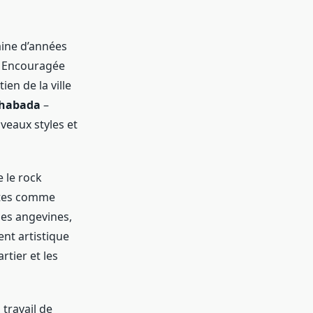
aine d’années
l. Encouragée
en de la ville
habada
–
veaux styles et
 le rock
istes comme
les angevines,
nt artistique
rtier et les
travail de