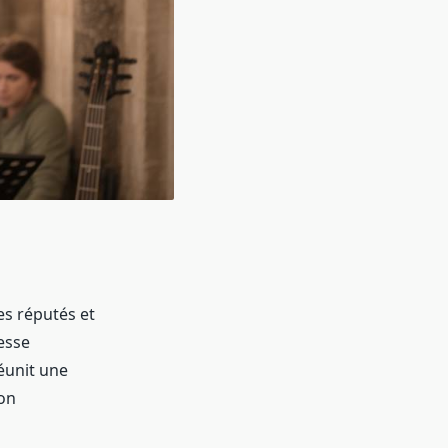
es réputés et
esse
réunit une
ion