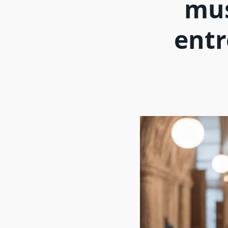
mus
entr