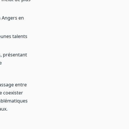
à Angers en
eunes talents
s, présentant
e
assage entre
e coexister
emblématiques
aux.