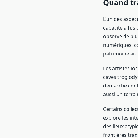
Quand tra
L’un des aspect
capacité à fusi
observe de plu
numériques, co
patrimoine arch
Les artistes lo
caves troglody
démarche contr
aussi un terrai
Certains collec
explore les int
des lieux atyp
frontières tra