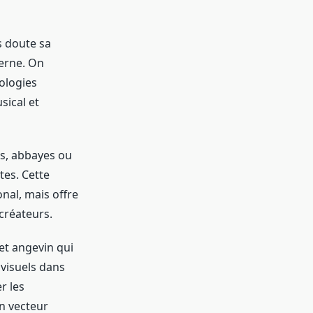
s doute sa
derne. On
ologies
sical et
les, abbayes ou
tes. Cette
nal, mais offre
 créateurs.
jet angevin qui
 visuels dans
r les
un vecteur