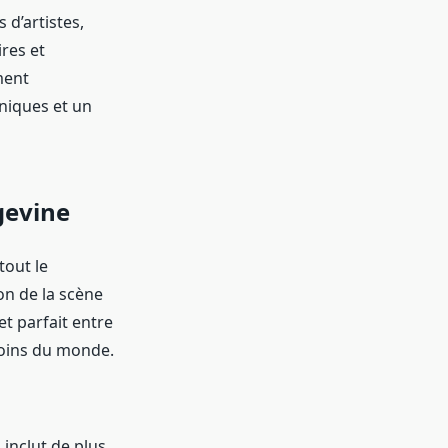
 d’artistes,
ires et
ment
niques et un
gevine
tout le
on de la scène
et parfait entre
 coins du monde.
 inclut de plus