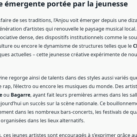
e émergente portée par la jeunesse
sfaire de ses traditions, l’Anjou voit émerger depuis une diz
énération d’artistes qui renouvelle le paysage musical loca
ociative dense, des dispositifs institutionnels comme le souti
culture ou encore le dynamisme de structures telles que le
C
ues actuelles – cette jeunesse créative expérimente de nou
ne regorge ainsi de talents dans des styles aussi variés que
e rap, l’électro ou encore les musiques du monde. Des art
e
ou
Bagarre
, ayant fait leurs premières armes dans les sal
jourd’hui un succès sur la scène nationale. Ce bouillonneme
ement dans les nombreux bars-concerts, les festivals de qua
 organisées dans les lieux alternatifs.
, ces jeunes artistes sont encouragés à s’exprimer grâce au 