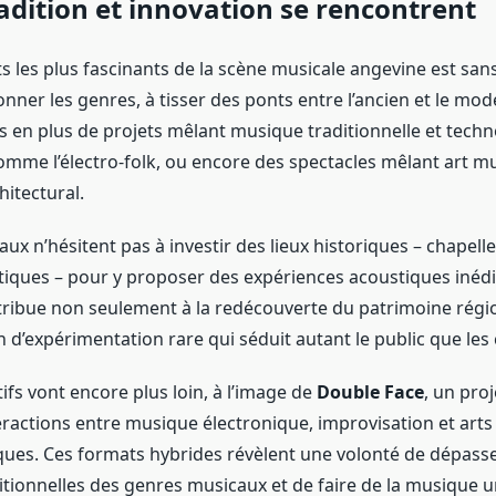
dition et innovation se rencontrent
s les plus fascinants de la scène musicale angevine est san
onner les genres, à tisser des ponts entre l’ancien et le mo
s en plus de projets mêlant musique traditionnelle et techn
mme l’électro-folk, ou encore des spectacles mêlant art mu
itectural.
caux n’hésitent pas à investir des lieux historiques – chapel
tiques – pour y proposer des expériences acoustiques inédi
ibue non seulement à la redécouverte du patrimoine régio
n d’expérimentation rare qui séduit autant le public que les
tifs vont encore plus loin, à l’image de
Double Face
, un pro
eractions entre musique électronique, improvisation et arts
iques. Ces formats hybrides révèlent une volonté de dépasse
ditionnelles des genres musicaux et de faire de la musique 