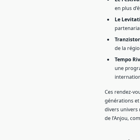
en plus d’
Le Levitat
partenaria
Tranzistor
de la régio
Tempo Riv
une progra
internatio
Ces rendez-vou
générations et 
divers univers
de l’Anjou, co