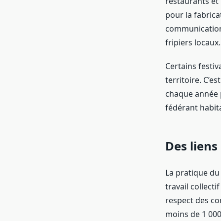
restaurants et
pour la fabric
communication.
fripiers locaux.
Certains festiv
territoire. C’e
chaque année 
fédérant habita
Des liens
La pratique du
travail collecti
respect des c
moins de 1 000