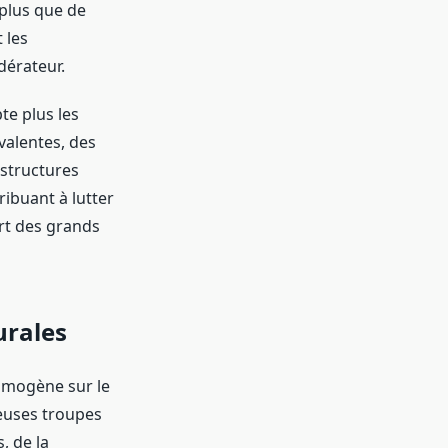
 plus que de
 les
dérateur.
te plus les
valentes, des
structures
ribuant à lutter
art des grands
urales
homogène sur le
euses troupes
, de la