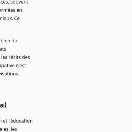
èces, souvent
formées en
niaux. Ce
 bien de
ets
les récits des
pative n’est
visations
al
 et l’éducation
les, les