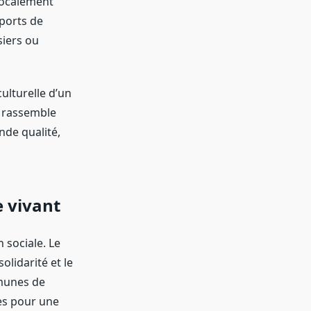
localement
ports de
siers ou
ulturelle d’un
ui rassemble
de qualité,
e vivant
 sociale. Le
olidarité et le
munes de
es pour une