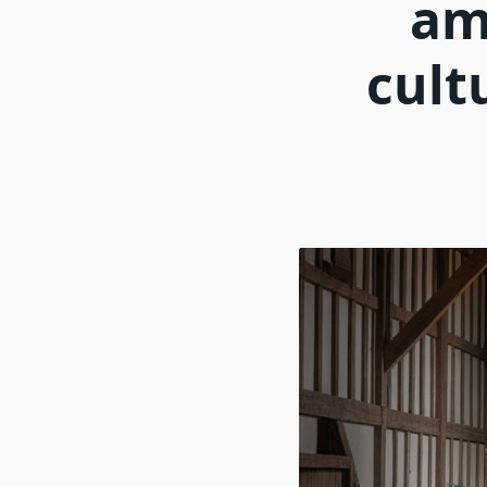
am
cult