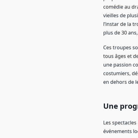
comédie au dra
vieilles de plu
l’instar de la
plus de 30 ans
Ces troupes son
tous âges et d
une passion co
costumiers, dé
en dehors de le
Une prog
Les spectacles
événements loc