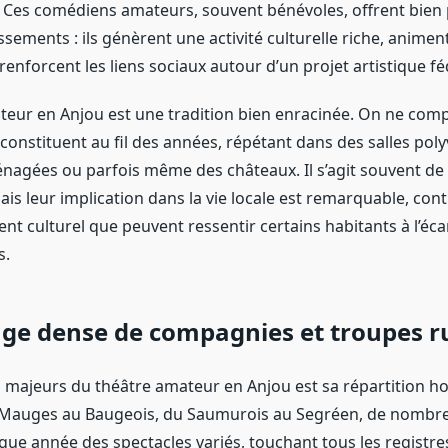
s. Ces comédiens amateurs, souvent bénévoles, offrent bien
ssements : ils génèrent une activité culturelle riche, animent
nforcent les liens sociaux autour d’un projet artistique fé
teur en Anjou est une tradition bien enracinée. On ne comp
constituent au fil des années, répétant dans des salles poly
agées ou parfois même des châteaux. Il s’agit souvent de 
ais leur implication dans la vie locale est remarquable, cont
ent culturel que peuvent ressentir certains habitants à l’éc
s.
ge dense de compagnies et troupes r
s majeurs du théâtre amateur en Anjou est sa répartition 
s Mauges au Baugeois, du Saumurois au Segréen, de nombr
ue année des spectacles variés, touchant tous les registres