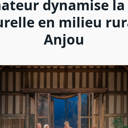
ateur dynamise la 
urelle en milieu rur
Anjou