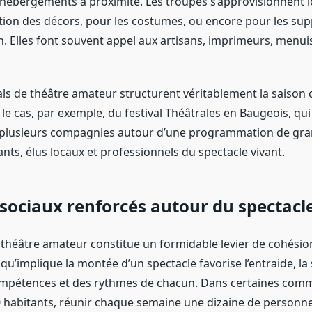
 hébergements à proximité. Les troupes s’approvisionnent 
ation des décors, pour les costumes, ou encore pour les sup
 Elles font souvent appel aux artisans, imprimeurs, menui
als de théâtre amateur structurent véritablement la saison c
st le cas, par exemple, du festival Théâtrales en Baugeois, q
plusieurs compagnies autour d’une programmation de gran
nts, élus locaux et professionnels du spectacle vivant.
 sociaux renforcés autour du spectacl
 théâtre amateur constitue un formidable levier de cohésion
f qu’implique la montée d’un spectacle favorise l’entraide, la s
ompétences et des rythmes de chacun. Dans certaines com
 habitants, réunir chaque semaine une dizaine de personn