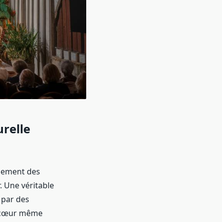
urelle
quement des
. Une véritable
 par des
u cœur même