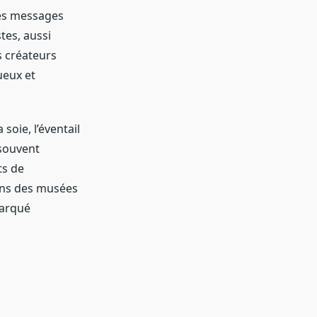
des messages
tes, aussi
s créateurs
ueux et
soie, l’éventail
 souvent
ts de
dans des musées
marqué