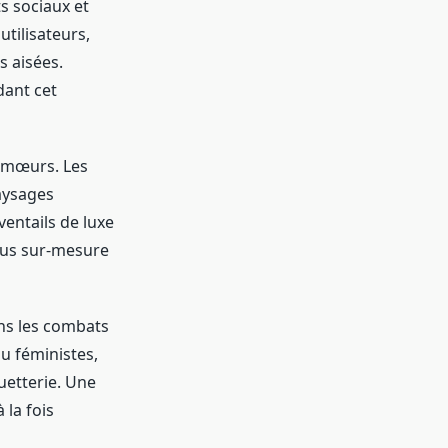
ts sociaux et
utilisateurs,
s aisées.
dant cet
e mœurs. Les
aysages
ventails de luxe
çus sur-mesure
ns les combats
u féministes,
quetterie. Une
 la fois