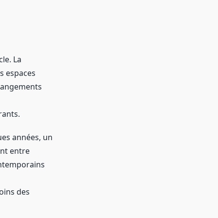
le. La
es espaces
 changements
rants.
ques années, un
nt entre
ontemporains
oins des