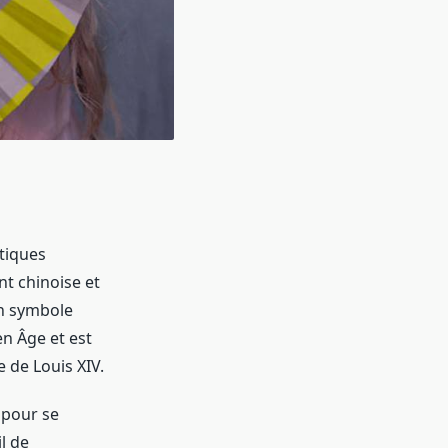
atiques
nt chinoise et
un symbole
en Âge et est
 de Louis XIV.
é pour se
il de