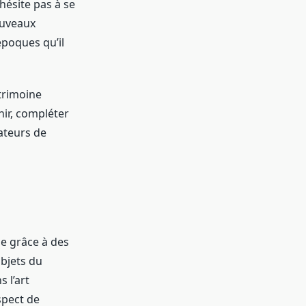
’hésite pas à se
ouveaux
époques qu’il
atrimoine
hir, compléter
mateurs de
le grâce à des
objets du
 l’art
spect de