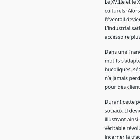
Le XVIIIe et le
culturels. Alors
l’éventail devi
L’industrialisa
accessoire plu
Dans une Franc
motifs s’adapt
bucoliques, séd
n’a jamais per
pour des client
Durant cette p
sociaux. Il de
illustrant ains
véritable révol
incarner la tra