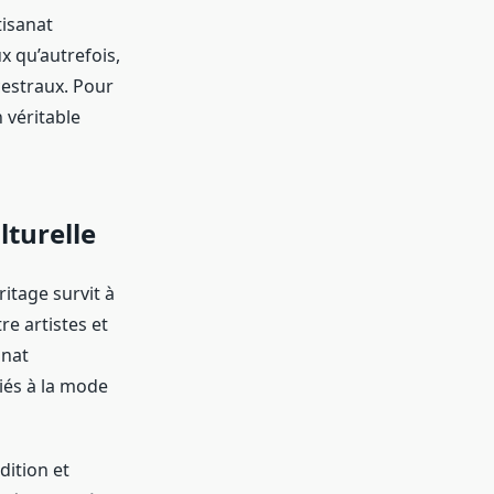
tisanat
x qu’autrefois,
cestraux. Pour
 véritable
lturelle
ritage survit à
re artistes et
anat
iés à la mode
dition et