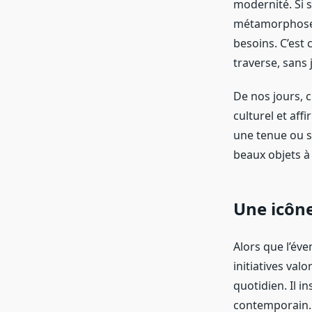
modernité. Si s
métamorphoser
besoins. C’est 
traverse, sans 
De nos jours, c
culturel et aff
une tenue ou se
beaux objets à
Une icône
Alors que l’éve
initiatives val
quotidien. Il i
contemporain. 