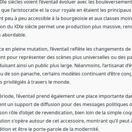
 XIXe siècles voient l’éventail évoluer avec les bouleversemen
 que l’aristocratie et la cour royale en étaient les principaux 
ent peu à peu accessible à la bourgeoisie et aux classes moin
tion du XIXe siècle permet une production plus massive, ren
s abordable.
e en pleine mutation, l’éventail reflète les changements d
ent pour représenter des scènes plus universelles ou des p
uisant ainsi un public plus large. Néanmoins, l’artisanat d’é
du de son panache, certains modèles continuant d’être con
s privilégiés à travers le monde.
ériode, l’éventail prend également une place importante da
vient un support de diffusion pour des messages politiques o
i son rôle d’objet de revendication, bien loin de la simple co
ution s'opère autour de cet accessoire, montrant qu’il peut à
dition et être le porte-parole de la modernité.