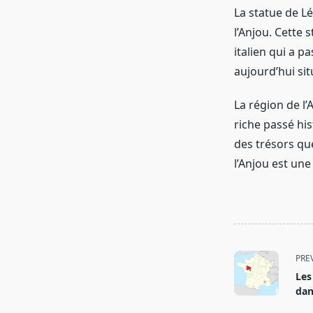
La statue de L
l’Anjou. Cette 
italien qui a p
aujourd’hui sit
La région de l
riche passé hi
des trésors que
l’Anjou est un
<span
PRE
class="nav-
Les
subtitle
dan
screen-