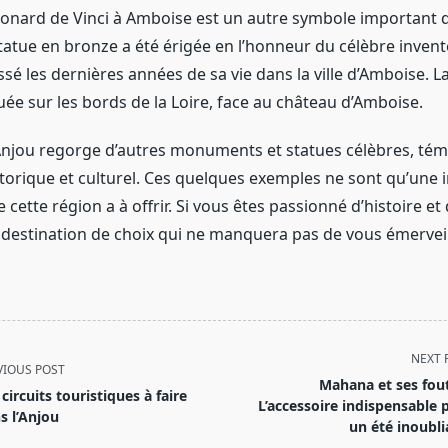
éonard de Vinci à Amboise est un autre symbole important d
statue en bronze a été érigée en l’honneur du célèbre invente
assé les dernières années de sa vie dans la ville d’Amboise. L
uée sur les bords de la Loire, face au château d’Amboise.
’Anjou regorge d’autres monuments et statues célèbres, té
storique et culturel. Ces quelques exemples ne sont qu’une i
 cette région a à offrir. Si vous êtes passionné d’histoire et 
e destination de choix qui ne manquera pas de vous émerveil
NEXT 
VIOUS POST
Mahana et ses fout
 circuits touristiques à faire
L’accessoire indispensable 
s l’Anjou
un été inoubli