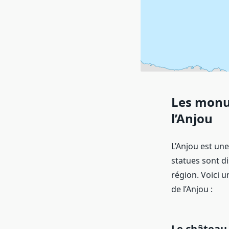
Les monum
l’Anjou
L’Anjou est un
statues sont di
région. Voici 
de l’Anjou :
Le château