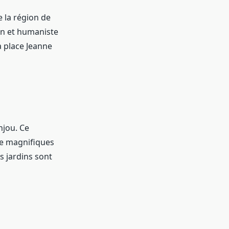
 la région de
ain et humaniste
a place Jeanne
njou. Ce
 de magnifiques
s jardins sont