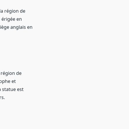
la région de
é érigée en
siège anglais en
 région de
sophe et
 statue est
rs.