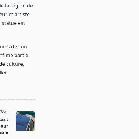
e la région de
ur et artiste
a statue est
moins de son
nfime partie
de culture,
ler.
POST
as :
pour
able