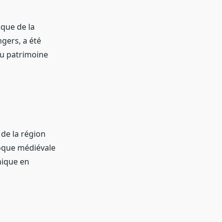
que de la
ngers, a été
 au patrimoine
de la région
époque médiévale
hique en