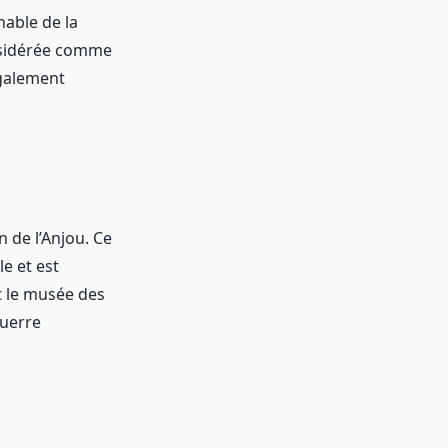
able de la
onsidérée comme
également
 de l’Anjou. Ce
le et est
t le musée des
Guerre