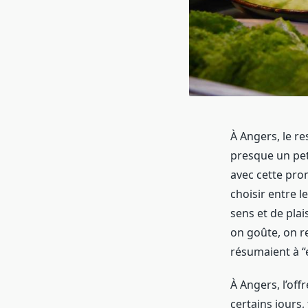
À Angers, le re
presque un peti
avec cette pro
choisir entre le
sens et de plais
on goûte, on re
résumaient à “
À Angers, l’off
certains jours,