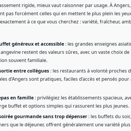
lassement rigide, mieux vaut raisonner par usage. À Angers,
t pas forcément celles qui en mettent le plus plein les yeux
exactement à ce que vous cherchez : variété, fraîcheur, amb
ffet généreux et accessible
: les grandes enseignes asiati
 angevine restent des valeurs sûres, avec un vaste choix de 
ion souvent familiale.
ortie entre collègues
: les restaurants à volonté proches 
es d’Angers sont pratiques, faciles d’accès et pensés pour a
epas en famille
: privilégiez les établissements spacieux, av
rge buffet et options simples qui rassurent les plus jeunes.
soirée gourmande sans trop dépenser
: les buffets du soi
hers que le déjeuner, offrent généralement une variété plus