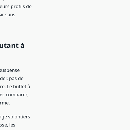
eurs profils de
sir sans
utant à
e suspense
der, pas de
re. Le buffet à
rer, comparer,
erme.
ange volontiers
sse, les