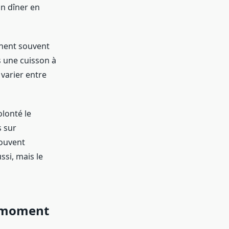
un dîner en
binent souvent
s une cuisson à
 varier entre
olonté le
s sur
souvent
ssi, mais le
u moment