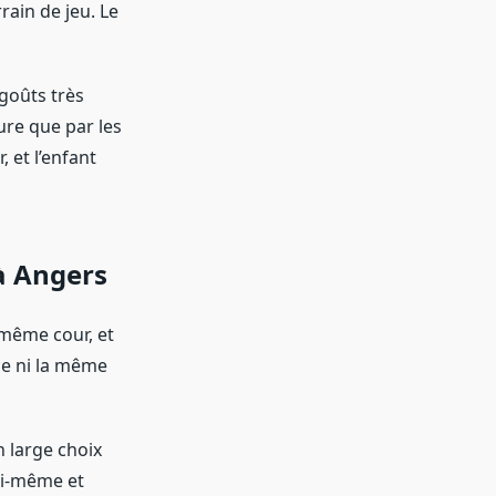
rain de jeu. Le
goûts très
ure que par les
, et l’enfant
à Angers
 même cour, et
ce ni la même
n large choix
oi-même et