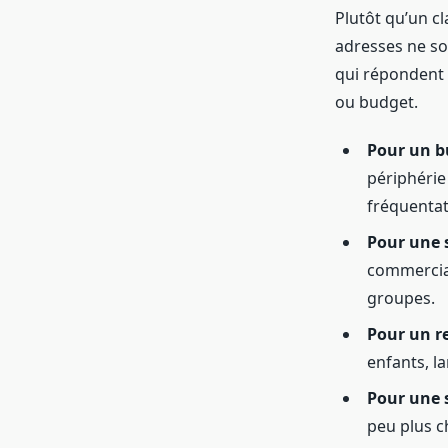
Plutôt qu’un c
adresses ne son
qui répondent 
ou budget.
Pour un bu
périphérie
fréquentat
Pour une s
commercial
groupes.
Pour un r
enfants, la
Pour une 
peu plus c