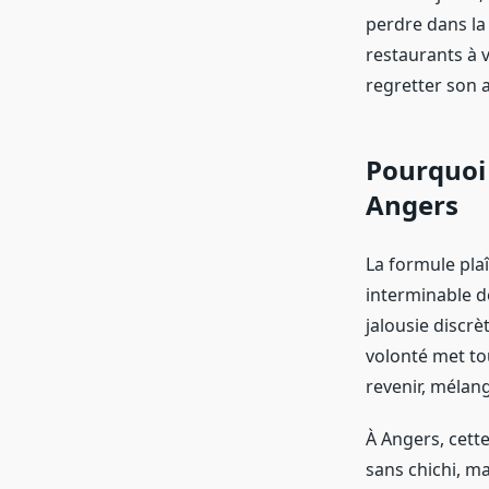
perdre dans la 
restaurants à v
regretter son a
Pourquoi 
Angers
La formule plaî
interminable d
jalousie discrè
volonté met tou
revenir, mélan
À Angers, cette 
sans chichi, ma