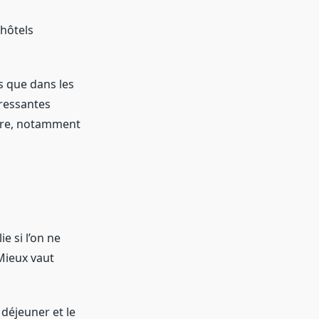
’hôtels
es que dans les
ressantes
offre, notamment
e si l’on ne
 Mieux vaut
 déjeuner et le