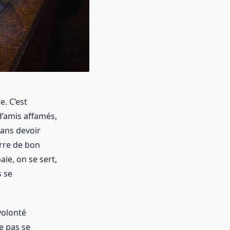
e. C’est
 d’amis affamés,
ans devoir
terre de bon
aie, on se sert,
s se
 volonté
ne pas se